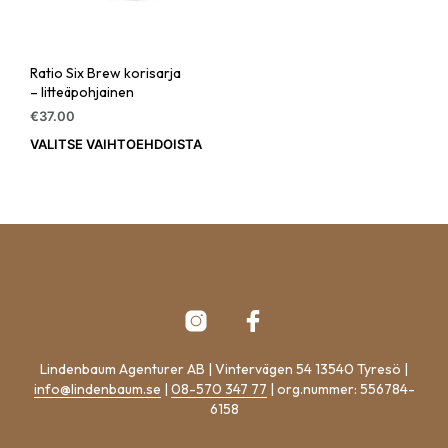
Ratio Six Brew korisarja
– litteäpohjainen
€
37.00
VALITSE VAIHTOEHDOISTA
Tällä
tuotteella
on
useampi
muunnelma.
Voit
tehdä
valinnat
tuotteen
sivulla.
Lindenbaum Agenturer AB | Vintervägen 54 13540 Tyresö |
info@lindenbaum.se
|
08-570 347 77
| org.nummer: 556784-
6158