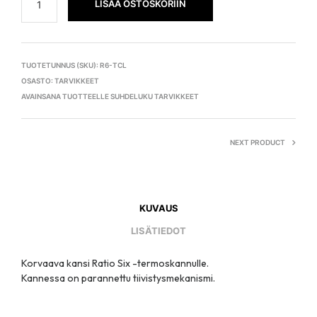
LISÄÄ OSTOSKORIIN
TUOTETUNNUS (SKU):
R6-TCL
OSASTO:
TARVIKKEET
AVAINSANA TUOTTEELLE
SUHDELUKU TARVIKKEET
NEXT PRODUCT
KUVAUS
LISÄTIEDOT
Korvaava kansi Ratio Six -termoskannulle.
Kannessa on parannettu tiivistysmekanismi.