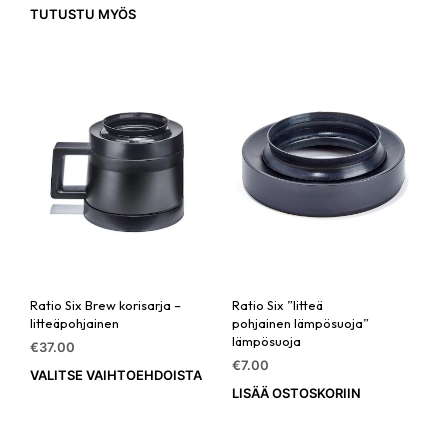
TUTUSTU MYÖS
Ratio Six Brew korisarja –
Ratio Six ”litteä
litteäpohjainen
pohjainen lämpösuoja”
lämpösuoja
€
37.00
€
7.00
VALITSE VAIHTOEHDOISTA
Tällä
LISÄÄ OSTOSKORIIN
tuotteella
on
useampi