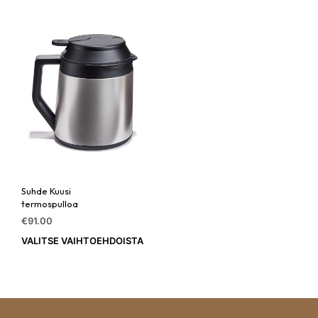
muunnelma.
Voit
tehdä
valinnat
tuotteen
sivulla.
Suhde Kuusi
termospulloa
€
91.00
VALITSE VAIHTOEHDOISTA
Tällä
tuotteella
on
useampi
muunnelma.
Voit