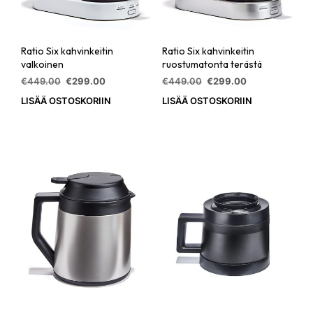
Ratio Six kahvinkeitin
Ratio Six kahvinkeitin
valkoinen
ruostumatonta terästä
Alkuperäinen
Nykyinen
Alkuperäinen
Nykyinen
€
449.00
€
299.00
€
449.00
€
299.00
hinta
hinta
hinta
hinta
LISÄÄ OSTOSKORIIN
LISÄÄ OSTOSKORIIN
oli:
on:
oli:
on:
€449.00.
€299.00.
€449.00.
€299.00.