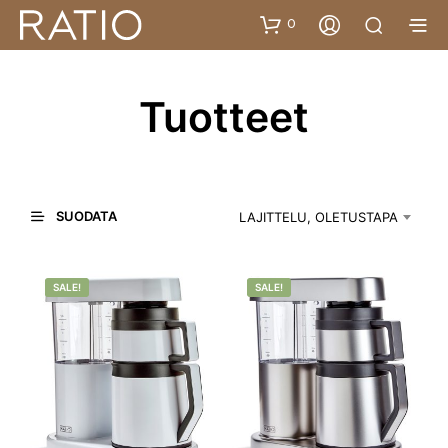
0
Tuotteet
SUODATA
LAJITTELU, OLETUSTAPA
SALE!
SALE!