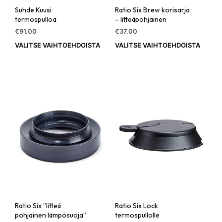
Suhde Kuusi
Ratio Six Brew korisarja
termospulloa
– litteäpohjainen
€
91.00
€
37.00
VALITSE VAIHTOEHDOISTA
Tällä
VALITSE VAIHTOEHDOISTA
Tällä
tuotteella
tuott
on
on
useampi
usea
muunnelma.
muun
Voit
Voit
tehdä
tehd
valinnat
vali
tuotteen
tuot
sivulla.
sivull
Ratio Six ”litteä
Ratio Six Lock
pohjainen lämpösuoja”
termospullolle