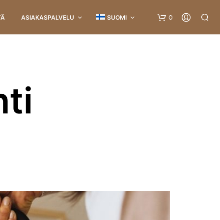
0
TÄ
ASIAKASPALVELU
SUOMI
ti
O
S
T
O
S
K
O
R
I
O