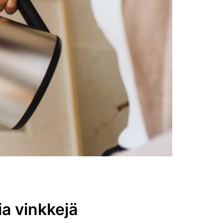
N
T
Y
H
J
Ä
.
ia vinkkejä